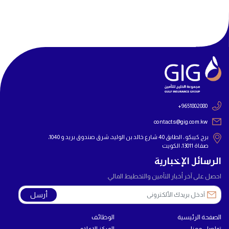
+9651802080
contacts@gig.com.kw
برج كيبكو ، الطابق 40 شارع خالد بن الوليد، شرق صندوق بريد و 1040،
صفاة 13011، الكويت
الرسائل الإخبارية
احصل على آخر أخبار التأمين والتخطيط المالي.
أرسل
الصفحة الرئيسية
الوظائف
تواصل معنا
المركز الإعلامي