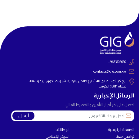
+9651802080
contacts@gig.com.kw
برج كيبكو ، الطابق 40 شارع خالد بن الوليد، شرق صندوق بريد و 1040،
صفاة 13011، الكويت
الرسائل الإخبارية
احصل على آخر أخبار التأمين والتخطيط المالي.
أرسل
الصفحة الرئيسية
الوظائف
تواصل معنا
المركز الإعلامي